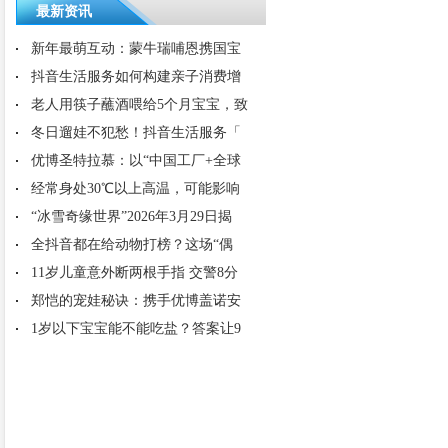
最新资讯
新年最萌互动：蒙牛瑞哺恩携国宝
抖音生活服务如何构建亲子消费增
老人用筷子蘸酒喂给5个月宝宝，致
冬日遛娃不犯愁！抖音生活服务「
优博圣特拉慕：以“中国工厂+全球
经常身处30℃以上高温，可能影响
“冰雪奇缘世界”2026年3月29日揭
全抖音都在给动物打榜？这场“偶
11岁儿童意外断两根手指 交警8分
郑恺的宠娃秘诀：携手优博盖诺安
1岁以下宝宝能不能吃盐？答案让9