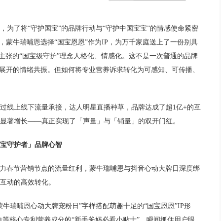
，为了将“守护国宝”的品牌行动与“守护中国宝宝”的情感使命紧密
，蒙牛瑞哺恩选择“国宝恩恩”作为IP，为万千家庭送上了一份别具
期主张的“国宝级守护”理念人格化、情感化。这不是一次普通的品牌
念展开的情绪共振。但如何将专业营养诉求转化为可感知、可传播、
过线上线下流量承接，达人明星直播种草，品牌达成了超1亿+的互
显著增长——真正实现了「声量」与「销量」的双开门红。
宝守护者」品牌心智
借力春节营销节点的流量红利，蒙牛瑞哺恩与抖音心动大牌日深度绑
互动的高效转化。
牛瑞哺恩心动大牌宠粉日”字样搭配萌趣十足的“国宝恩恩”IP形
蛋白等核心专利营养成分的“新手爸妈必看小贴士”，瞬间抓住用户眼