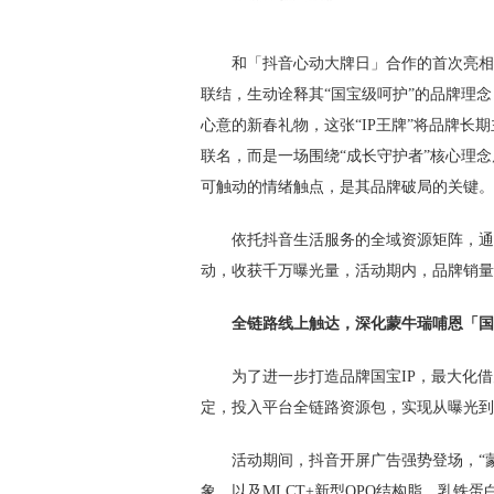
和「抖音心动大牌日」合作的首次亮相
联结，生动诠释其“国宝级呵护”的品牌理念
心意的新春礼物，这张“IP王牌”将品牌长
联名，而是一场围绕“成长守护者”核心理
可触动的情绪触点，是其品牌破局的关键。
依托抖音生活服务的全域资源矩阵，通
动，收获千万曝光量，活动期内，品牌销量
全链路线上触达，深化蒙牛瑞哺恩「国
为了进一步打造品牌国宝IP，最大化
定，投入平台全链路资源包，实现从曝光到
活动期间，抖音开屏广告强势登场，“蒙
象，以及MLCT+新型OPO结构脂、乳铁