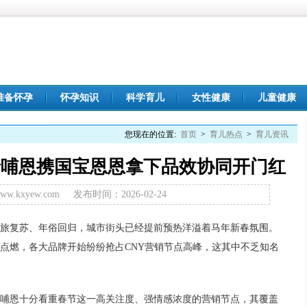
准备怀孕
怀孕知识
科学育儿
女性健康
儿童健康
您现在的位置:
首页
>
育儿热点
>
育儿资讯
瑞哺恩携国宝恩恩拿下品效协同开门红
.kxyew.com
发布时间：2026-02-24
、文旅复苏、年俗回归，城市街头已经提前预热洋溢着马年新春氛围。
点燃，各大品牌开始纷纷抢占CNY营销节点高峰，这其中不乏知名
哺恩十分看重春节这一高关注度、强情感浓度的营销节点，其覆盖