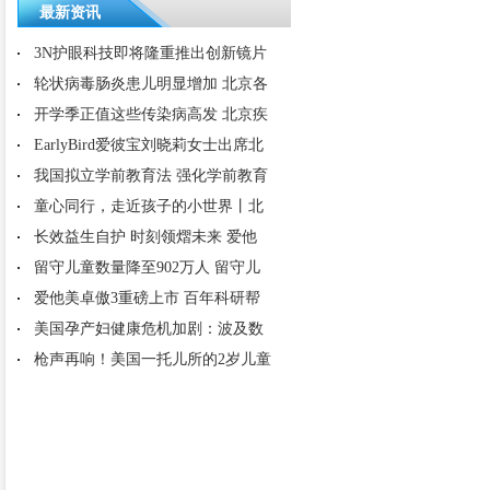
最新资讯
3N护眼科技即将隆重推出创新镜片
轮状病毒肠炎患儿明显增加 北京各
开学季正值这些传染病高发 北京疾
EarlyBird爱彼宝刘晓莉女士出席北
我国拟立学前教育法 强化学前教育
童心同行，走近孩子的小世界丨北
长效益生自护 时刻领熠未来 爱他
留守儿童数量降至902万人 留守儿
爱他美卓傲3重磅上市 百年科研帮
美国孕产妇健康危机加剧：波及数
枪声再响！美国一托儿所的2岁儿童