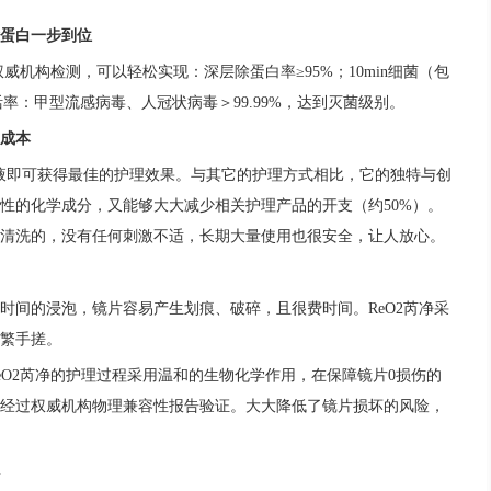
蛋白一步到位
威机构检测，可以轻松实现：深层除蛋白率≥95%；10min细菌（包
灭活率：甲型流感病毒、人冠状病毒＞99.99%，达到灭菌级别。
成本
钠溶液即可获得最佳的护理效果。与其它的护理方式相比，它的独特与创
性的化学成分，又能够大大减少相关护理产品的开支（约50%）。
清洗的，没有任何刺激不适，长期大量使用也很安全，让人放心。
时间的浸泡，镜片容易产生划痕、破碎，且很费时间。ReO2芮净采
繁手搓。
eO2芮净的护理过程采用温和的生物化学作用，在保障镜片0损伤的
经过权威机构物理兼容性报告验证。大大降低了镜片损坏的风险，