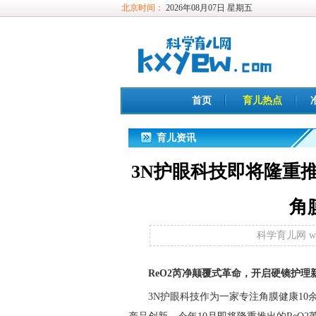
北京时间：
2026年08月07日 星期五
首页
育儿热点
育儿资讯
3N护眼科技即将隆重
角
科学育儿网 www
ReO2芮净
颠覆式
革命，
开启硬镜护理
3N护眼科技作为一家专注角膜健康1