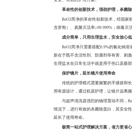
革命性
的
创新技术，
强劲护理，
杀菌除
ReO2芮净的革命性创新技术，经国家权
含芽孢）、真菌灭活率≥99.999%；病毒
成分简单，
只用生理盐水，
安全放心低
ReO2芮净只需要搭配0.9%的氯化
新在于既不含活性剂、防腐剂等有害、刺激
生理盐水在日常生活中就是用于伤口及眼部
保护镜片
，延长镜片使用寿命
传统的护理模式需要频繁的手揉搓和长
用有源设计，通过机器护理，让镜片远离频
与超声清洗器强烈的物理震动不同，R
情况下，进行有效的杀菌除蛋白，其安全性
延长了使用寿命。
极简一站式护理解决方案，省力更省心