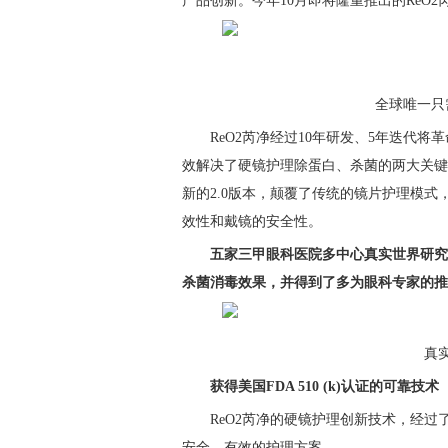
产品创新。今年10月即将隆重推出的ReO2
全球唯一只
ReO2芮净经过10年研发、5年迭代
效解决了硬镜护理除蛋白、杀菌的两大关键
新的2.0版本，颠覆了传统的镜片护理模
效性和戴镜的安全性。
五家三甲眼科医院多中心真实世界研究
杀菌消毒效果
，并得到了多为眼科专家的推
真
获得
美国FDA 510 (k)认证
的可靠技术
ReO2芮净的硬镜护理创新技术，经
安全、有效的护理方案。