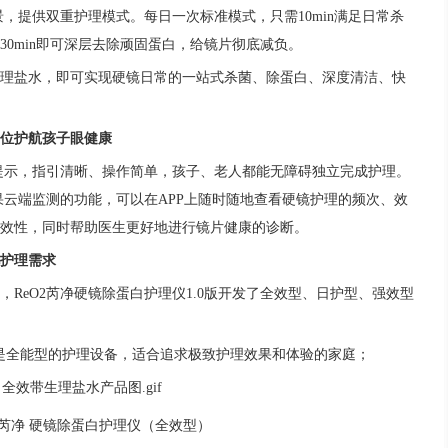
景，提供双重护理模式。每日一次标准模式，只需10min满足日常杀
0min即可深层去除顽固蛋白，给镜片彻底减负。
理盐水，即可实现硬镜日常的一站式杀菌、除蛋白、深度清洁、快
位护航孩子眼健康
音提示，指引清晰、操作简单，孩子、老人都能无障碍独立完成护理。
果云端监测的功能，可以在APP上随时随地查看硬镜护理的频次、效
效性，同时帮助医生更好地进行镜片健康的诊断。
护理需求
ReO2芮净硬镜除蛋白护理仪1.0版开发了全效型、日护型、强效型
是全能型的护理设备，适合追求极致护理效果和体验的家庭；
O2芮净 硬镜除蛋白护理仪（全效型）