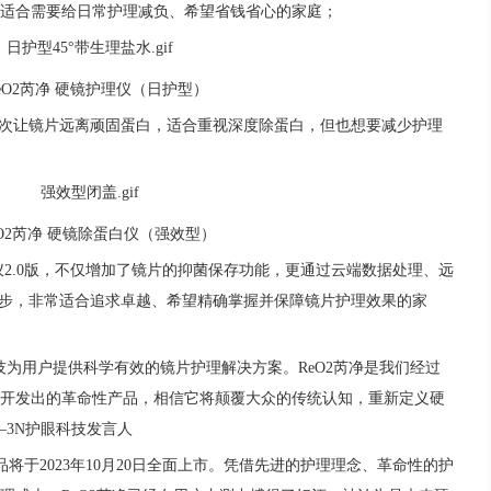
适合需要给日常护理减负、希望省钱省心的家庭；
eO2芮净 硬镜护理仪（日护型）
一次让镜片远离顽固蛋白，适合重视深度除蛋白，但也想要减少护理
eO2芮净 硬镜除蛋白仪（强效型）
仪2.0版，不仅增加了镜片的抑菌保存功能，更通过云端数据处理、远
一步，非常适合追求卓越、希望精确掌握并保障镜片护理效果的家
技为用户提供科学有效的镜片护理解决方案。ReO2芮净是我们经过
开发出的革命性产品，相信它将颠覆大众的传统认知，重新定义硬
—3N护眼科技发言人
产品将于2023年10月20日全面上市。凭借先进的护理理念、革命性的护