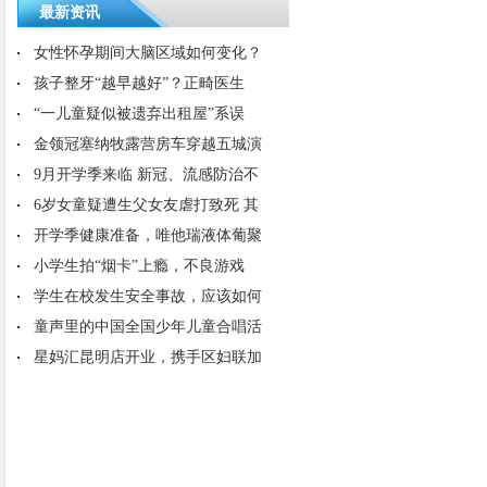
最新资讯
女性怀孕期间大脑区域如何变化？
孩子整牙“越早越好”？正畸医生
“一儿童疑似被遗弃出租屋”系误
金领冠塞纳牧露营房车穿越五城演
9月开学季来临 新冠、流感防治不
6岁女童疑遭生父女友虐打致死 其
开学季健康准备，唯他瑞液体葡聚
小学生拍“烟卡”上瘾，不良游戏
学生在校发生安全事故，应该如何
童声里的中国全国少年儿童合唱活
星妈汇昆明店开业，携手区妇联加