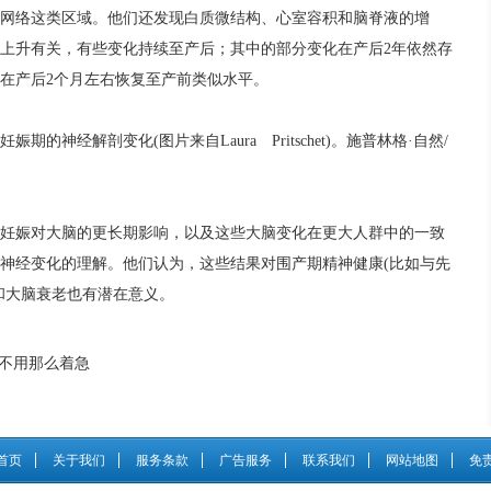
网络这类区域。他们还发现白质微结构、心室容积和脑脊液的增
上升有关，有些变化持续至产后；其中的部分变化在产后2年依然存
在产后2个月左右恢复至产前类似水平。
经解剖变化(图片来自Laura Pritschet)。施普林格·自然/
娠对大脑的更长期影响，以及这些大脑变化在更大人群中的一致
神经变化的理解。他们认为，这些结果对围产期精神健康(比如与先
和大脑衰老也有潜在意义。
：不用那么着急
首页
关于我们
服务条款
广告服务
联系我们
网站地图
免