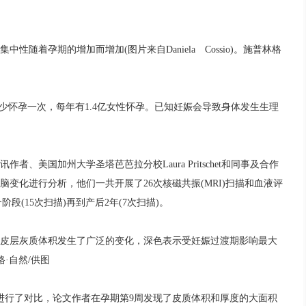
着孕期的增加而增加(图片来自Daniela Cossio)。施普林格
怀孕一次，每年有1.4亿女性怀孕。已知妊娠会导致身体发生生理
美国加州大学圣塔芭芭拉分校Laura Pritschet和同事及合作
脑变化进行分析，他们一共开展了26次核磁共振(MRI)扫描和血液评
阶段(15次扫描)再到产后2年(7次扫描)。
层灰质体积发生了广泛的变化，深色表示受妊娠过渡期影响最大
林格·自然/供图
行了对比，论文作者在孕期第9周发现了皮质体积和厚度的大面积