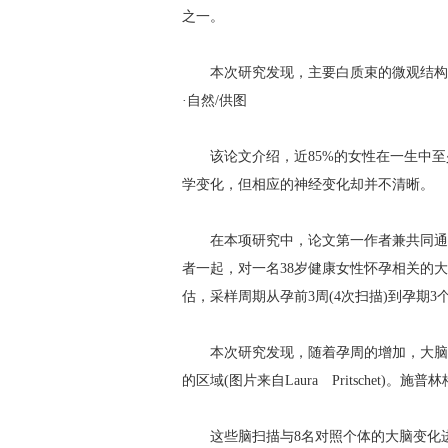
之一。
本次研究发现，主要白质束的微观结构集中性随
·自然/供图
该论文介绍，近85%的女性在一生中至少
学变化，但相应的神经变化却并不清晰。
在本项研究中，论文第一作者兼共同通讯作者、
者一起，对一名38岁健康女性怀孕相关的大
估，采样周期从孕前3周(4次扫描)到孕期3个
本次研究发现，随着孕周的增加，大脑皮
的区域(图片来自Laura Pritschet)。施普
这些脑扫描与8名对照个体的大脑变化进