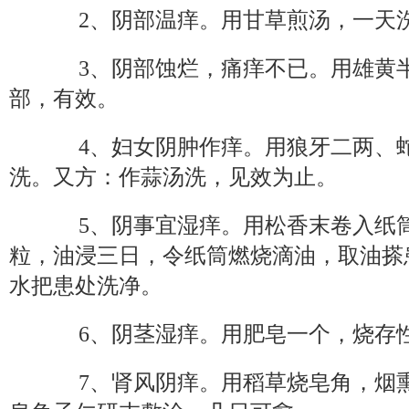
2、阴部温痒。用甘草煎汤，一天
3、阴部蚀烂，痛痒不已。用雄黄半
部，有效。
4、妇女阴肿作痒。用狼牙二两、蛇
洗。又方：作蒜汤洗，见效为止。
5、阴事宜湿痒。用松香末卷入纸筒
粒，油浸三日，令纸筒燃烧滴油，取油搽
水把患处洗净。
6、阴茎湿痒。用肥皂一个，烧存性
7、肾风阴痒。用稻草烧皂角，烟熏