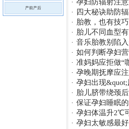
孕妇防辐射注意
产前产后
四大秘诀助防辐
胎教，也有技巧
胎儿不同血型有
音乐胎教别陷入
如何判断孕妇营
准妈妈应拒做“
孕晚期抚摩应注
孕妇出现&quot
胎儿脐带绕颈后
保证孕妇睡眠的
孕妇体温升2℃
孕妇太敏感最好