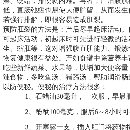
燥、硬结，排便就困难。再者，产后腹肌
低，直肠弛缓也易使大便贮留，从而发生
若强行排解，即很容易造成肛裂。
预防肛裂的方法是：产后尽早起床活动。
可起床活动，初起床时可先进行轻微的活
坐、缩肛等，这对增强腹直肌能力、锻炼
恢复健康很有益处。产妇食谱中除营养丰
吃些新鲜蔬菜、水果等，以增加大便容量
辣食物，多吃鱼汤、猪蹄汤，帮助润滑肠
以防便秘。便秘的治疗方法很多：
1、石蜡油30毫升，一次服，早晨
2、酚酞100毫克，服后6～8小时
3、开塞露一支，插入肛门将药物挤入